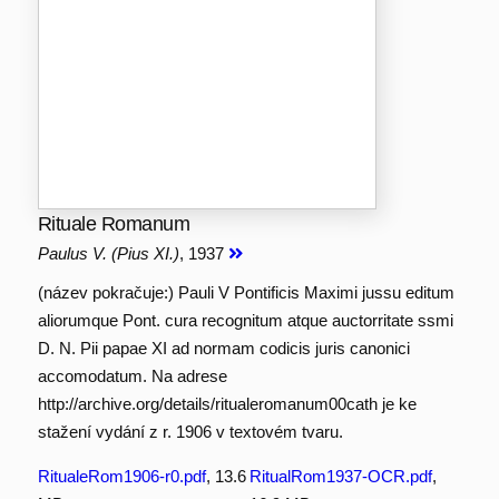
Rituale Romanum
Paulus V. (Pius XI.)
, 1937
(název pokračuje:) Pauli V Pontificis Maximi jussu editum
aliorumque Pont. cura recognitum atque auctorritate ssmi
D. N. Pii papae XI ad normam codicis juris canonici
accomodatum. Na adrese
http://archive.org/details/ritualeromanum00cath je ke
stažení vydání z r. 1906 v textovém tvaru.
RitualeRom1906-r0.pdf
, 13.6
RitualRom1937-OCR.pdf
,