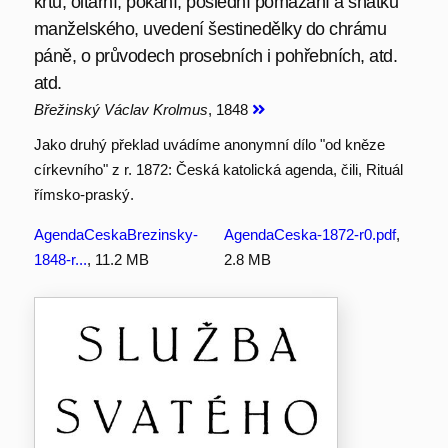
křtu, oltářní, pokání, poslední pomazání a sňatku
manželského, uvedení šestinedělky do chrámu
páně, o průvodech prosebních i pohřebních, atd.
atd.
Břežinský Václav Krolmus
, 1848
Jako druhý překlad uvádíme anonymní dílo "od kněze
církevního" z r. 1872: Česká katolická agenda, čili, Rituál
římsko-praský.
AgendaCeskaBrezinsky-
AgendaCeska-1872-r0.pdf
,
1848-r...
, 11.2 MB
2.8 MB