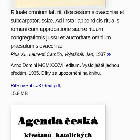
Rituale omnium lat. rit. diœcesium slovacchiæ et
subcarpatorussiæ. Ad instar appendicis ritualis
romani cum approbatione sacræ rituum
congregationis jussu et auctoritate omnium
præsulum slovacchiæ
Pius XI., Laurenti Camillo, Vojtaššák Ján
, 1937
Anno Domini MCMXXXVII editum. Vyšlo ještě jednou
předtím, 1935. Díky za upozornění na knihu.
RitSlovSubca37-text.pdf
,
15.8 MB