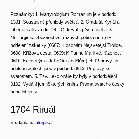
Poznámky: 1. Martyrologium Romanum je v pododd.
1301: Soustavné přehledy světců. 2. Graduál, Kyriál a
Liber usualis v odd. 19 – Církevní zpěv a hudba. 3.
Neliturgická zbožnost vč. různých pobožností je v
oddělení Asketiky (0607: K osobám Nejsvětější Trojice,
0608: Křížová cesta, 0609: K Panně Marii vč. růžence,
0610: Ke svatým a k Božím andělům). 4. Přípravy na
udělení svátostí jsou v pododd. 0613: Přípravy ke
svátostem. 5. Tzv. Lekcionáře by byly v pododdělení
0102: Vydání jen některých knih z Písma svatého česky
nebo latinsky.
1704 Riruál
V oddělení:
Liturgika