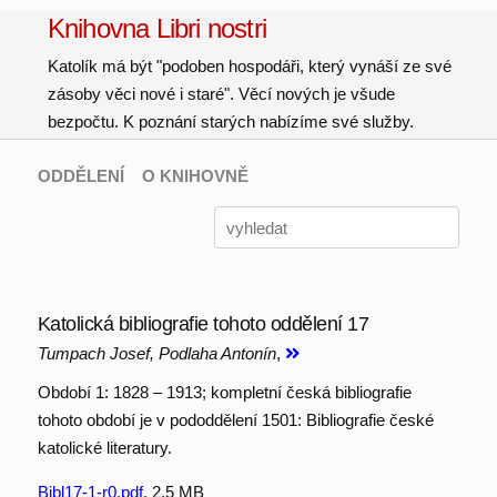
Knihovna Libri nostri
Katolík má být "podoben hospodáři, který vynáší ze své
zásoby věci nové i staré". Věcí nových je všude
bezpočtu. K poznání starých nabízíme své služby.
ODDĚLENÍ
O KNIHOVNĚ
Katolická bibliografie tohoto oddělení 17
Tumpach Josef, Podlaha Antonín
,
Období 1: 1828 – 1913; kompletní česká bibliografie
tohoto období je v pododdělení 1501: Bibliografie české
katolické literatury.
Bibl17-1-r0.pdf
, 2.5 MB