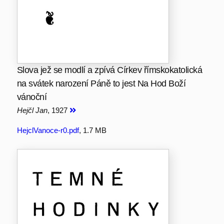
Slova jež se modlí a zpívá Církev římskokatolická
na svátek narození Páně to jest Na Hod Boží
vánoční
Hejčl Jan
, 1927
HejclVanoce-r0.pdf
, 1.7 MB