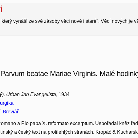
i
 který vynáší ze své zásoby věci nové i staré". Věcí nových je 
 Parvum beatae Mariae Virginis. Malé hodinky
tý), Urban Jan Evangelista
, 1934
turgika
í:
Breviář
 Romano a Pio papa X. reformato excerptum. Uspořádal kněz ř
atinský a český text na protilehlých stranách. Kropáč & Kucharský