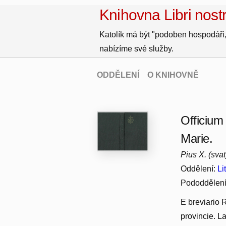
Knihovna Libri nostr
Katolík má být "podoben hospodáři,
nabízíme své služby.
ODDĚLENÍ
O KNIHOVNĚ
Officium
Marie.
Pius X. (sva
Oddělení:
Li
Pododdělen
E breviario
provincie. L