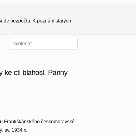
všude bezpočtu. K poznání starých
 ke cti blahosl. Panny
ádu Františkánského českomoravské
, sv. 1934.x.