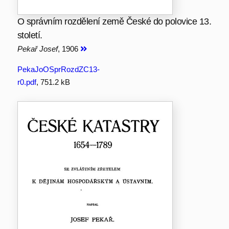
O správním rozdělení země České do polovice 13.
století.
Pekař Josef
, 1906
PekaJoOSprRozdZC13-
r0.pdf
, 751.2 kB