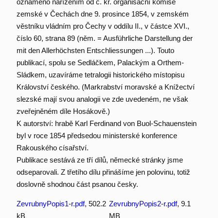
oznámeno nařízením od c. kr. organisační komise
zemské v Čechách dne 9. prosince 1854, v zemském
věstníku vládním pro Čechy v oddílu II., v částce XVI.,
číslo 60, strana 89 (něm. = Ausführliche Darstellung der
mit den Allerhöchsten Entschliessungen ...). Touto
publikací, spolu se Sedláčkem, Palackým a Orthem-
Sládkem, uzavíráme tetralogii historického místopisu
Království českého. (Markrabství moravské a Knížectví
slezské mají svou analogii ve zde uvedeném, ne však
zveřejněném díle Hosákově.)
K autorství: hrabě Karl Ferdinand von Buol-Schauenstein
byl v roce 1854 předsedou ministerské konference
Rakouského císařství.
Publikace sestává ze tří dílů, německé stránky jsme
odseparovali. Z třetího dílu přinášíme jen polovinu, totiž
doslovně shodnou část psanou česky.
ZevrubnyPopis1-r.pdf
, 502.2
ZevrubnyPopis2-r.pdf
, 9.1
kB
MB