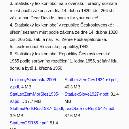
3. Statistický lexikon obcí na Slovensku : úradný soznam
miest podľa zákona zo dňa 14. dubna 1920, čís. 266 sb.
zák. a nar. Dear Davide, thanks for your notice!
4. Statistický lexikon obcí v republice Československé :
úřední seznam míst podle zákona ze dne 14. dubna 1920,
čís. 266 Sb. zák. a nař. IV., Země Podkarpatoruská.
5. Lexikon obcí Slovenskej republiky,1942.
6. Statistický lexikon obcí Republiky Československé
1955 podle správního rozdělení 1. ledna 1955, sčítání lidu,
domů a bytů 1. března 1950
LexikonySlovenska2009-
StatLexZemCes1934-r0.pdf
,
z.pdf
, 4 MB
40.3 MB
StatLexZemMorSlez1935-
StatLexSlove1927-r.pdf
, 31.4
r0.pd...
, 17.7 MB
MB
StatLexPodkRus1937-r0.pdf
,
LexObcSlovRep1942-r.pdf
,
3.9 MB
37.6 MB
StatLexCSR55-r.pdf
, 51.4