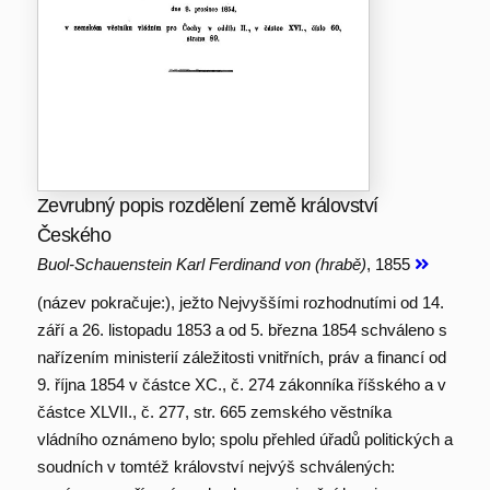
Zevrubný popis rozdělení země království
Českého
Buol-Schauenstein Karl Ferdinand von (hrabě)
, 1855
(název pokračuje:), ježto Nejvyššími rozhodnutími od 14.
září a 26. listopadu 1853 a od 5. března 1854 schváleno s
nařízením ministerií záležitosti vnitřních, práv a financí od
9. října 1854 v částce XC., č. 274 zákonníka říšského a v
částce XLVII., č. 277, str. 665 zemského věstníka
vládního oznámeno bylo; spolu přehled úřadů politických a
soudních v tomtéž království nejvýš schválených: