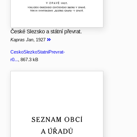
České Slezsko a státní převrat.
Kapras Jan
, 1927
CeskoSlezkoStatniPrevrat-
r0...
, 867.3 kB