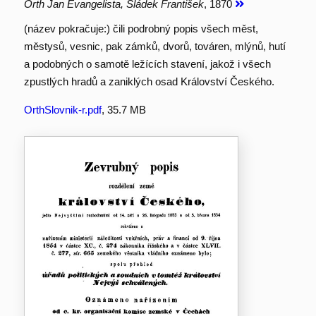
Orth Jan Evangelista, Sládek František
, 1870
(název pokračuje:) čili podrobný popis všech měst,
městysů, vesnic, pak zámků, dvorů, továren, mlýnů, hutí
a podobných o samotě ležících stavení, jakož i všech
zpustlých hradů a zaniklých osad Království Českého.
OrthSlovnik-r.pdf
, 35.7 MB