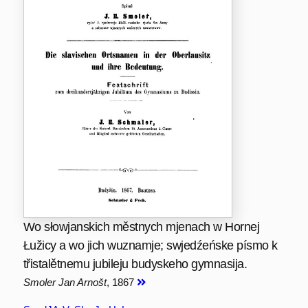
Wo słowjanskich městnych mjenach w Hornej
Łužicy a wo jich wuznamje; swjedźeńske písmo k
třistalětnemu jubileju budyskeho gymnasija.
Smoler Jan Arnošt
, 1867