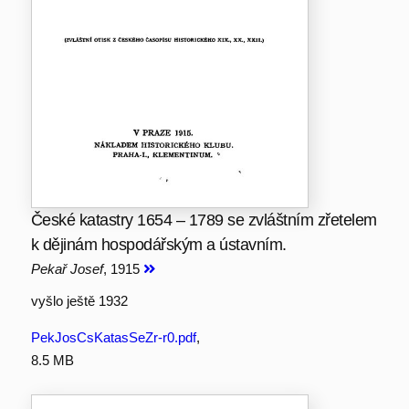
České katastry 1654 – 1789 se zvláštním zřetelem
k dějinám hospodářským a ústavním.
Pekař Josef
, 1915
vyšlo ještě 1932
PekJosCsKatasSeZr-r0.pdf
,
8.5 MB