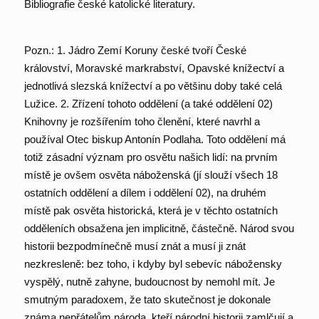
Bibliografie české katolické literatury.
Pozn.: 1. Jádro Zemí Koruny české tvoří České
království, Moravské markrabství, Opavské knížectví a
jednotlivá slezská knížectví a po většinu doby také celá
Lužice. 2. Zřízení tohoto oddělení (a také oddělení 02)
Knihovny je rozšířením toho členění, které navrhl a
používal Otec biskup Antonín Podlaha. Toto oddělení má
totiž zásadní význam pro osvětu našich lidí: na prvním
místě je ovšem osvěta náboženská (jí slouží všech 18
ostatních oddělení a dílem i oddělení 02), na druhém
místě pak osvěta historická, která je v těchto ostatních
odděleních obsažena jen implicitně, částečně. Národ svou
historii bezpodmínečně musí znát a musí ji znát
nezkresleně: bez toho, i kdyby byl sebevíc nábožensky
vyspělý, nutně zahyne, budoucnost by nemohl mít. Je
smutným paradoxem, že tato skutečnost je dokonale
známa nepřátelům národa, kteří národní historii zamlčují a