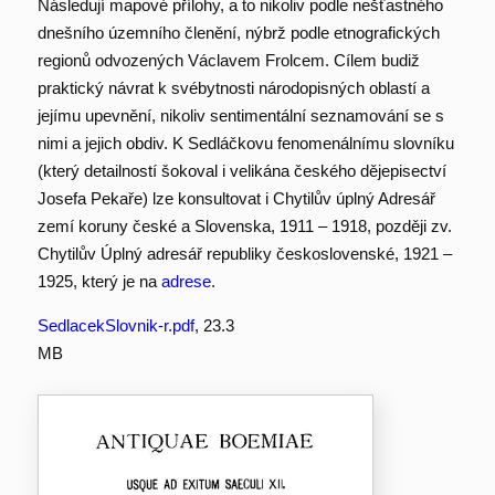
Následují mapové přílohy, a to nikoliv podle nešťastného
dnešního územního členění, nýbrž podle etnografických
regionů odvozených Václavem Frolcem. Cílem budiž
praktický návrat k svébytnosti národopisných oblastí a
jejímu upevnění, nikoliv sentimentální seznamování se s
nimi a jejich obdiv. K Sedláčkovu fenomenálnímu slovníku
(který detailností šokoval i velikána českého dějepisectví
Josefa Pekaře) lze konsultovat i Chytilův úplný Adresář
zemí koruny české a Slovenska, 1911 – 1918, později zv.
Chytilův Úplný adresář republiky československé, 1921 –
1925, který je na
adrese
.
SedlacekSlovnik-r.pdf
, 23.3
MB