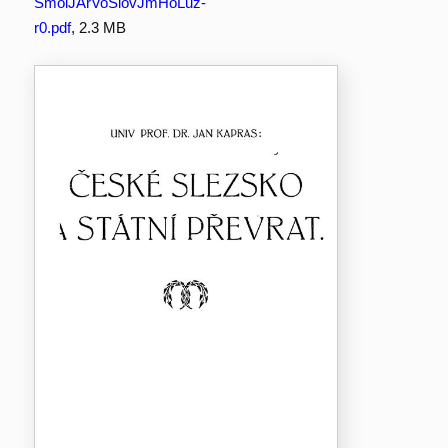
SmolJArVoSlovJmHoLuz-
r0.pdf
, 2.3 MB