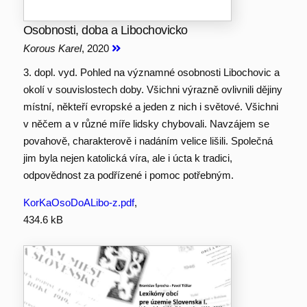
Osobnosti, doba a Libochovicko
Korous Karel
, 2020
3. dopl. vyd. Pohled na významné osobnosti Libochovic a
okolí v souvislostech doby. Všichni výrazně ovlivnili dějiny
místní, někteří evropské a jeden z nich i světové. Všichni
v něčem a v různé míře lidsky chybovali. Navzájem se
povahově, charakterově i nadáním velice lišili. Společná
jim byla nejen katolická víra, ale i úcta k tradici,
odpovědnost za podřízené i pomoc potřebným.
KorKaOsoDoALibo-z.pdf
,
434.6 kB