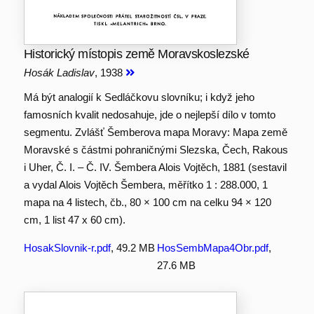
Historický místopis země Moravskoslezské
Hosák Ladislav
, 1938
Má být analogií k Sedláčkovu slovníku; i když jeho
famosních kvalit nedosahuje, jde o nejlepší dílo v tomto
segmentu. Zvlášť Šemberova mapa Moravy: Mapa země
Moravské s částmi pohraničnými Slezska, Čech, Rakous
i Uher, Č. I. – Č. IV. Šembera Alois Vojtěch, 1881 (sestavil
a vydal Alois Vojtěch Šembera, měřítko 1 : 288.000, 1
mapa na 4 listech, čb., 80 × 100 cm na celku 94 × 120
cm, 1 list 47 x 60 cm).
HosakSlovnik-r.pdf
, 49.2 MB
HosSembMapa4Obr.pdf
,
27.6 MB