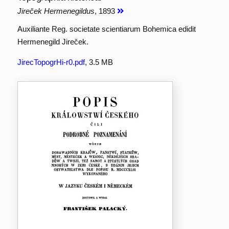
Jireček Hermenegildus
, 1893
Auxiliante Reg. societate scientiarum Bohemica edidit
Hermenegild Jireček.
JirecTopogrHi-r0.pdf
, 3.5 MB