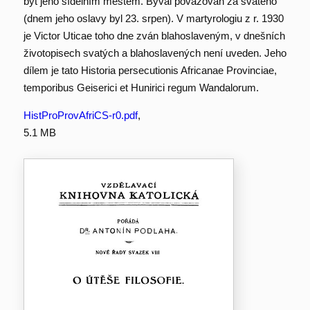
být jeho sídelním městem. Býval považován za svatého
(dnem jeho oslavy byl 23. srpen). V martyrologiu z r. 1930
je Victor Uticae toho dne zván blahoslaveným, v dnešních
životopisech svatých a blahoslavených není uveden. Jeho
dílem je tato Historia persecutionis Africanae Provinciae,
temporibus Geiserici et Hunirici regum Wandalorum.
HistProProvAfriCS-r0.pdf
,
5.1 MB