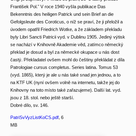
František Pol." V roce 1940 vyšla publikace Das
Bekenntnis des heiligen Patrick und sein Brief an die
Gefolgsleute des Coroticus, o níž se praví, že ji přeložil a
úvodem opatřil Friedrich Wotke, a že základem překladu
byly Libri Sancti Patricii vyd. v Dublinu 1905. Jediný výtisk
se nachází v Knihovně Akademie věd, zatímco německý
překlad je dosud a byl za německé okupace u nás dost
častý. Překladatel ovšem mohl do češtiny překládat z díla
Patrologiae cursus completus. Series latina. Tomus 53
(vyd. 1865), který je ale u nás také snad jen jednou, a to
na KTF UK (nyní ovšem volně na internetu, takže jej do
Knihovny na toto místo také zařazujeme). Další lat. vyd.
jsou z 18. stol. nebo ještě starší.
Dobré dílo, sv. 146.
PatriSvVyzListKoCS.pdf
, 6
MB