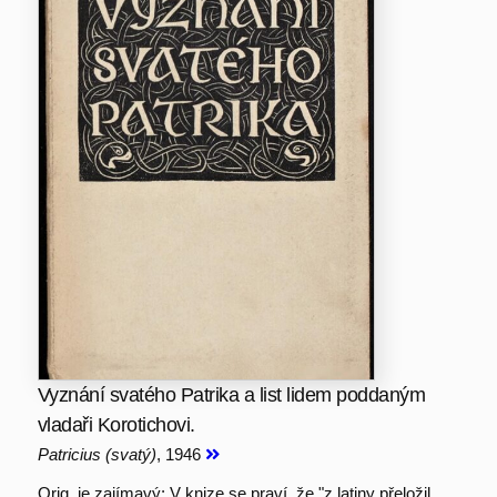
Vyznání svatého Patrika a list lidem poddaným
vladaři Korotichovi.
Patricius (svatý)
, 1946
Orig. je zajímavý: V knize se praví, že "z latiny přeložil