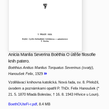
Anicia Manlia Severina Boëthia O útěše filosofie
knih patero.
Boëthius Anitius Manlius Torquatus Severinus (svatý),
Hanoušek Felix
, 1929
Vzdělávací knihovna katolická. Nová řada, sv. 8. Přeložil,
úvodem a poznámkami opatřil P. ThDr. Felix Hanoušek (*
21. 5. 1870 Mladá Boleslav, † 16. 8. 1943 Hřivice u Loun).
BoethOUteFi-r.pdf
, 8.4 MB