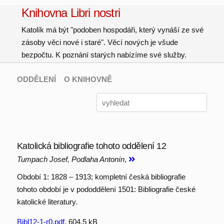
Knihovna Libri nostri
Katolík má být "podoben hospodáři, který vynáší ze své
zásoby věci nové i staré". Věcí nových je všude
bezpočtu. K poznání starých nabízíme své služby.
ODDĚLENÍ
O KNIHOVNĚ
Katolická bibliografie tohoto oddělení 12
Tumpach Josef, Podlaha Antonín
,
Období 1: 1828 – 1913; kompletní česká bibliografie
tohoto období je v pododdělení 1501: Bibliografie české
katolické literatury.
Bibl12-1-r0.pdf
, 604.5 kB