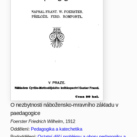
O nezbytnosti nábožensko-mravního základu v
paedagogice
Foerster Friedrich Wilhelm
, 1912
Oddělení:
Pedagogika a katechetika
Pododdělení:
Ostatní dílčí problémy a obory pedagogiky a