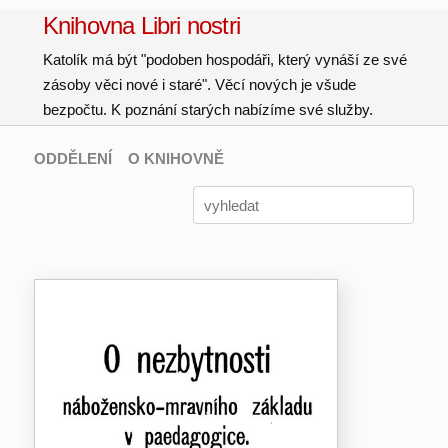
Knihovna Libri nostri
Katolík má být "podoben hospodáři, který vynáší ze své
zásoby věci nové i staré". Věcí nových je všude
bezpočtu. K poznání starých nabízíme své služby.
ODDĚLENÍ
O KNIHOVNĚ