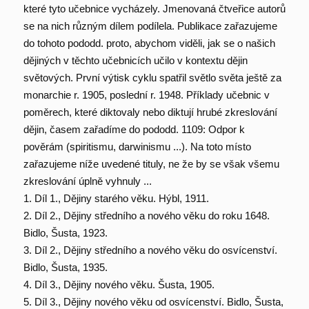
které tyto učebnice vycházely. Jmenovaná čtveřice autorů
se na nich různým dílem podílela. Publikace zařazujeme
do tohoto pododd. proto, abychom viděli, jak se o našich
dějiných v těchto učebnicích učilo v kontextu dějin
světových. První výtisk cyklu spatřil světlo světa ještě za
monarchie r. 1905, poslední r. 1948. Příklady učebnic v
poměrech, které diktovaly nebo diktují hrubé zkreslování
dějin, časem zařadíme do pododd. 1109: Odpor k
pověrám (spiritismu, darwinismu ...). Na toto místo
zařazujeme níže uvedené tituly, ne že by se však všemu
zkreslování úplně vyhnuly ...
1. Díl 1., Dějiny starého věku. Hýbl, 1911.
2. Díl 2., Dějiny středního a nového věku do roku 1648.
Bidlo, Šusta, 1923.
3. Díl 2., Dějiny středního a nového věku do osvícenství.
Bidlo, Šusta, 1935.
4. Díl 3., Dějiny nového věku. Šusta, 1905.
5. Díl 3., Dějiny nového věku od osvícenství. Bidlo, Šusta,