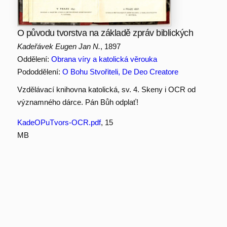
O původu tvorstva na základě zpráv biblických
Kadeřávek Eugen Jan N.
, 1897
Oddělení:
Obrana víry a katolická věrouka
Pododdělení:
O Bohu Stvořiteli, De Deo Creatore
Vzdělávací knihovna katolická, sv. 4. Skeny i OCR od
významného dárce. Pán Bůh odplať!
KadeOPuTvors-OCR.pdf
, 15
MB