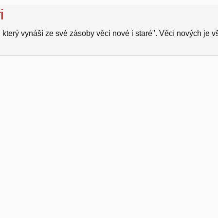
i
 který vynáší ze své zásoby věci nové i staré". Věcí nových je 