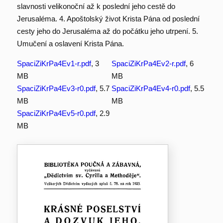
slavnosti velikonoční až k poslední jeho cestě do
Jerusaléma. 4. Apoštolský život Krista Pána od poslední
cesty jeho do Jerusaléma až do počátku jeho utrpení. 5.
Umučení a oslavení Krista Pána.
SpaciZiKrPa4Ev1-r.pdf
, 3
SpaciZiKrPa4Ev2-r.pdf
, 6
MB
MB
SpaciZiKrPa4Ev3-r0.pdf
, 5.7
SpaciZiKrPa4Ev4-r0.pdf
, 5.5
MB
MB
SpaciZiKrPa4Ev5-r0.pdf
, 2.9
MB