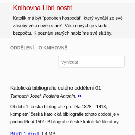
Knihovna Libri nostri
Katolík má být "podoben hospodáři, který vynáší ze své
zásoby věci nové i staré". Věcí nových je všude
bezpočtu. K poznání starých nabízíme své služby.
ODDĚLENÍ
O KNIHOVNĚ
Katolická bibliografie celého oddělení 01
Tumpach Josef, Podlaha Antonín
,
Období 1: česka bibliografie pro léta 1828 – 1913;
kompletní česká katolická bibliografie tohoto období je v
pododdělení 1501: Bibliografie české katolické literatury.
Bibl01-1-r0.pdf
, 1.4 MB