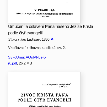
Umučení a oslavení Pána našeho Ježíše Krista
podle čtyř evangelií
Sýkora Jan Ladislav
, 1896
Vzdělávací knihovna katolická, sv. 2.
SykoUmucAOslPNJeK-
r0.pdf
, 26.2 MB