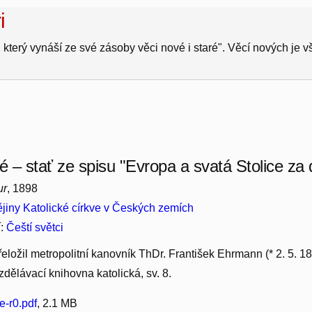
i
 který vynáší ze své zásoby věci nové i staré". Věcí nových je 
 – stať ze spisu "Evropa a svatá Stolice za
ur
, 1898
jiny Katolické církve v Českých zemích
í:
Čeští světci
přeložil metropolitní kanovník ThDr. František Ehrmann (* 2. 5. 1
dělávací knihovna katolická, sv. 8.
-r0.pdf
, 2.1 MB