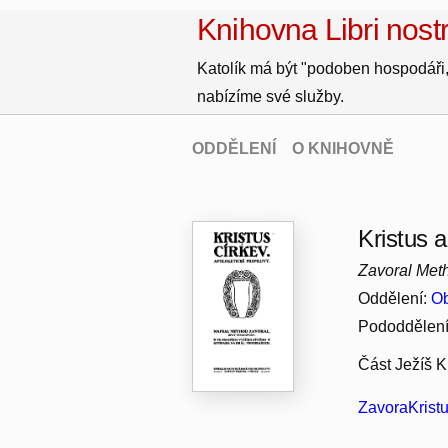
Knihovna Libri nostr
Katolík má být "podoben hospodáři,
nabízíme své služby.
ODDĚLENÍ
O KNIHOVNĚ
Kristus a
Zavoral Met
Oddělení:
Ob
Pododdělen
Část Ježíš Kr
ZavoraKristu