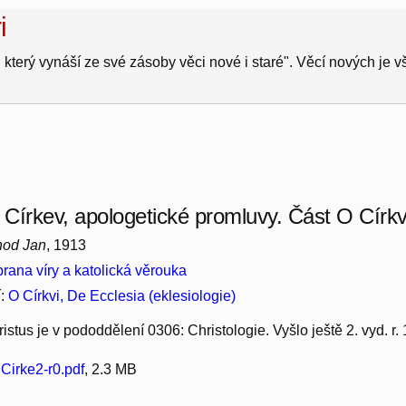
i
 který vynáší ze své zásoby věci nové i staré". Věcí nových je 
 Církev, apologetické promluvy. Část O Církvi
hod Jan
, 1913
rana víry a katolická věrouka
í:
O Církvi, De Ecclesia (eklesiologie)
istus je v pododdělení 0306: Christologie. Vyšlo ještě 2. vyd. r.
Cirke2-r0.pdf
, 2.3 MB