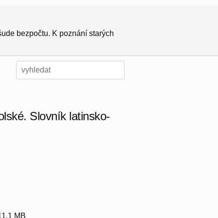
všude bezpočtu. K poznání starých
lské. Slovník latinsko-
 11.1 MB