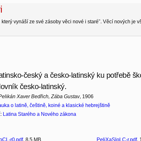
i
 který vynáší ze své zásoby věci nové i staré". Věcí nových je 
atinsko-český a česko-latinský ku potřebě ško
lovník česko-latinský.
Pelikán Xaver Bedřich, Zába Gustav
, 1906
uka o latině, češtině, koiné a klasické hebrejštině
í:
Latina Starého a Nového zákona
oCL-r0.pdf
, 8.5 MB
PeliXaSloLC-r.pdf
,