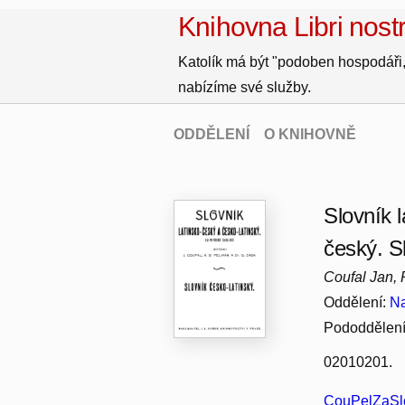
Knihovna Libri nostr
Katolík má být "podoben hospodáři,
nabízíme své služby.
ODDĚLENÍ
O KNIHOVNĚ
Slovník l
český. S
Coufal Jan, 
Oddělení:
Na
Pododdělen
02010201.
CouPelZaSl