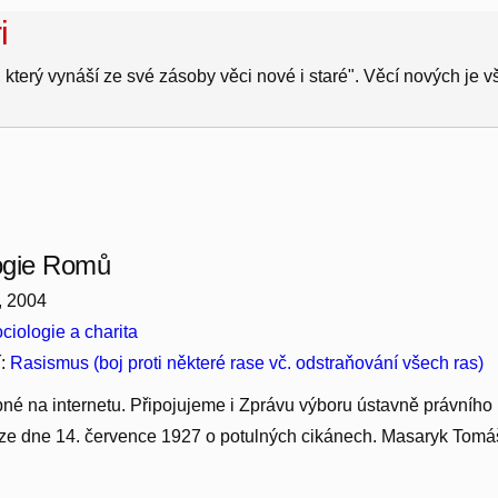
i
 který vynáší ze své zásoby věci nové i staré". Věcí nových je 
ogie Romů
, 2004
ciologie a charita
í:
Rasismus (boj proti některé rase vč. odstraňování všech ras)
né na internetu. Připojujeme i Zprávu výboru ústavně právního
 ze dne 14. července 1927 o potulných cikánech. Masaryk Tomá