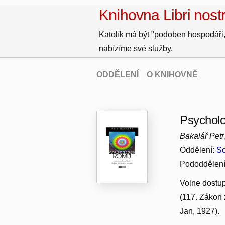
Knihovna Libri nostr
Katolík má být "podoben hospodáři,
nabízíme své služby.
ODDĚLENÍ
O KNIHOVNĚ
Psychol
Bakalář Petr
Oddělení:
So
Pododdělen
Volne dostup
(117. Zákon
Jan, 1927).