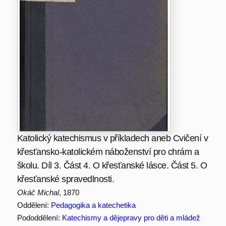
Katolický katechismus v příkladech aneb Cvičení v
křesťansko-katolickém náboženství pro chrám a
školu. Díl 3. Část 4. O křesťanské lásce. Část 5. O
křesťanské spravedlnosti.
Okáč Michal
, 1870
Oddělení:
Pedagogika a katechetika
Pododdělení:
Katechismy a dějepravy pro děti a mládež