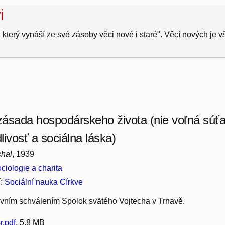
i
 který vynáší ze své zásoby věci nové i staré". Věcí nových je 
ásada hospodárskeho života (nie voľná súťaž
livosť a sociálna láska)
chal
, 1939
ciologie a charita
í:
Sociální nauka Církve
evním schválením Spolok svätého Vojtecha v Trnavě.
r.pdf
, 5.8 MB