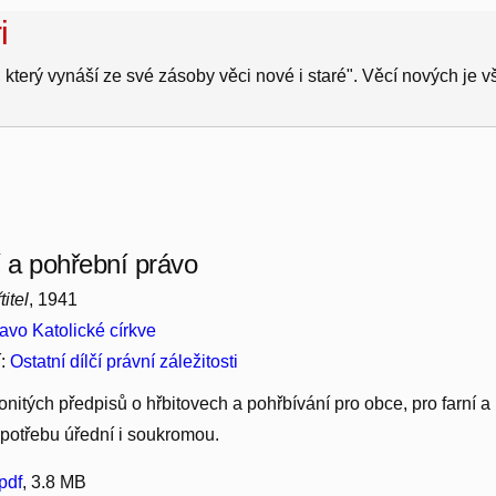
i
 který vynáší ze své zásoby věci nové i staré". Věcí nových je 
í a pohřební právo
itel
, 1941
avo Katolické církve
í:
Ostatní dílčí právní záležitosti
onitých předpisů o hřbitovech a pohřbívání pro obce, pro farní a
 potřebu úřední i soukromou.
pdf
, 3.8 MB