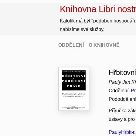
Knihovna Libri nostr
Katolík má být "podoben hospodáři,
nabízíme své služby.
ODDĚLENÍ
O KNIHOVNĚ
Hřbitovn
Pauly Jan Křt
Oddělení:
Pr
Pododdělen
Příručka zák
ústavy a pro
PaulyHrbit-r.