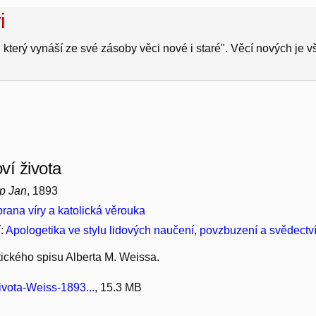
i
 který vynáší ze své zásoby věci nové i staré". Věcí nových je 
ví života
ip Jan
, 1893
rana víry a katolická věrouka
í:
Apologetika ve stylu lidových naučení, povzbuzení a svědectv
ického spisu Alberta M. Weissa.
vota-Weiss-1893...
, 15.3 MB