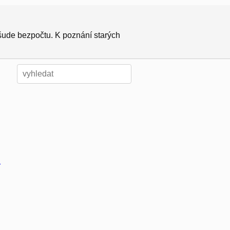
všude bezpočtu. K poznání starých
í