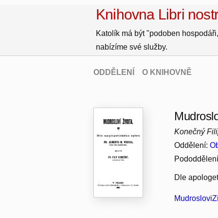
Knihovna Libri nostr
Katolík má být "podoben hospodáři,
nabízíme své služby.
ODDĚLENÍ
O KNIHOVNĚ
Mudroslo
Konečný Fil
Oddělení:
Ob
Pododdělen
Dle apologet
MudrosloviZi