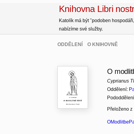
Knihovna Libri nostr
Katolík má být "podoben hospodáři,
nabízíme své služby.
ODDĚLENÍ
O KNIHOVNĚ
O modli
Cyprianus Th
Oddělení:
Pa
Pododdělen
Přeloženo z l
OModlitbePa