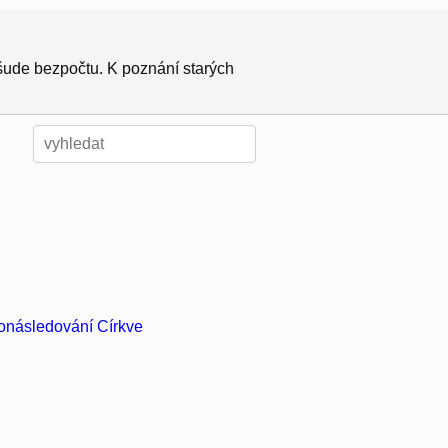
všude bezpočtu. K poznání starých
ronásledování Církve