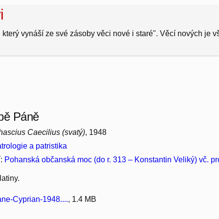
i
 který vynáší ze své zásoby věci nové i staré". Věcí nových je 
tbě Páně
ascius Caecilius (svatý)
, 1948
trologie a patristika
í:
Pohanská občanská moc (do r. 313 – Konstantin Veliký) vč. p
atiny.
ne-Cyprian-1948....
, 1.4 MB