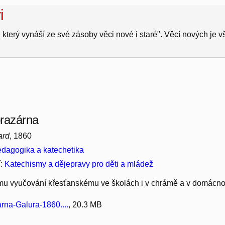
i
 který vynáší ze své zásoby věci nové i staré". Věcí nových je 
razárna
ard
, 1860
dagogika a katechetika
í:
Katechismy a dějepravy pro děti a mládež
mu vyučování křesťanskému ve školách i v chrámě a v domácnos
rna-Galura-1860....
, 20.3 MB