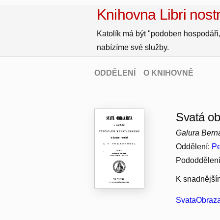
Knihovna Libri nostr
Katolík má být "podoben hospodáři,
nabízíme své služby.
ODDĚLENÍ
O KNIHOVNĚ
Svatá ob
Galura Bern
Oddělení:
Pe
Pododdělen
K snadnější
SvataObraza