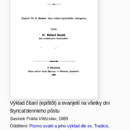
Výklad čítaní (epištôl) a evanjelií na všetky dni
štyricaťdennieho pôstu
Sasinek Fráňa Vítězslav
, 1889
Oddělení:
Písmo svaté a jeho výklad dle sv. Tradice,