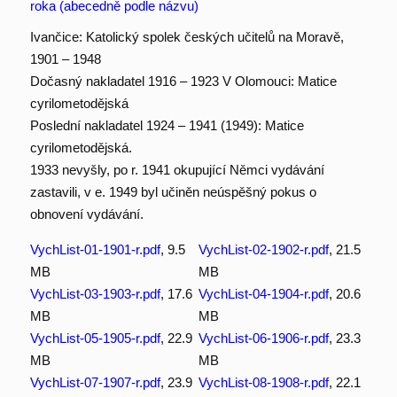
roka (abecedně podle názvu)
Ivančice: Katolický spolek českých učitelů na Moravě,
1901 – 1948
Dočasný nakladatel 1916 – 1923 V Olomouci: Matice
cyrilometodějská
Poslední nakladatel 1924 – 1941 (1949): Matice
cyrilometodějská.
1933 nevyšly, po r. 1941 okupující Němci vydávání
zastavili, v e. 1949 byl učiněn neúspěšný pokus o
obnovení vydávání.
VychList-01-1901-r.pdf
, 9.5
VychList-02-1902-r.pdf
, 21.5
MB
MB
VychList-03-1903-r.pdf
, 17.6
VychList-04-1904-r.pdf
, 20.6
MB
MB
VychList-05-1905-r.pdf
, 22.9
VychList-06-1906-r.pdf
, 23.3
MB
MB
VychList-07-1907-r.pdf
, 23.9
VychList-08-1908-r.pdf
, 22.1