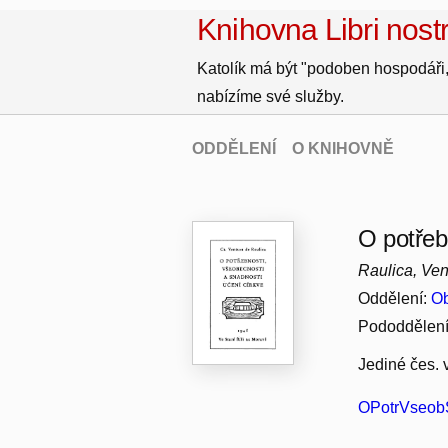
Knihovna Libri nostr
Katolík má být "podoben hospodáři,
nabízíme své služby.
ODDĚLENÍ
O KNIHOVNĚ
O potřeb
Raulica, Ven
Oddělení:
Ob
Pododdělen
Jediné čes. 
OPotrVseobS