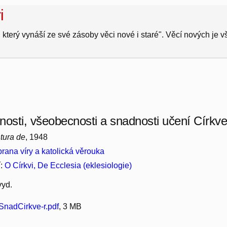
i
 který vynáší ze své zásoby věci nové i staré". Věcí nových je 
nosti, všeobecnosti a snadnosti učení Církve
tura de
, 1948
rana víry a katolická věrouka
í:
O Církvi, De Ecclesia (eklesiologie)
vyd.
nadCirkve-r.pdf
, 3 MB