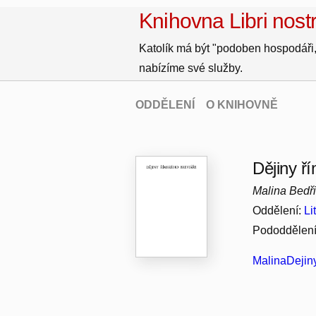
Knihovna Libri nostr
Katolík má být "podoben hospodáři,
nabízíme své služby.
ODDĚLENÍ
O KNIHOVNĚ
Dějiny ří
Malina Bedř
Oddělení:
Li
Pododdělen
MalinaDejiny