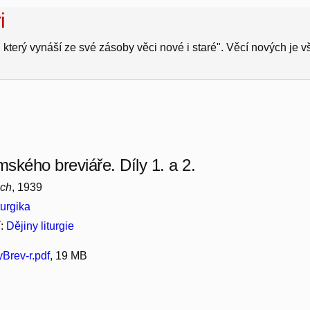
i
 který vynáší ze své zásoby věci nové i staré". Věcí nových je 
mského breviáře. Díly 1. a 2.
ich
, 1939
turgika
í:
Dějiny liturgie
Brev-r.pdf
, 19 MB