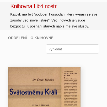
Knihovna Libri nostri
Katolík má být "podoben hospodáři, který vynáší ze své
zásoby věci nové i staré". Věcí nových je všude
bezpočtu. K poznání starých nabízíme své služby.
ODDĚLENÍ
O KNIHOVNĚ