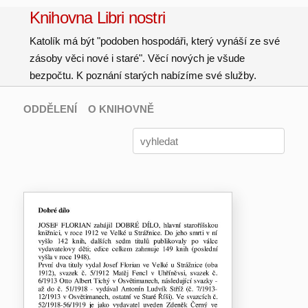
Knihovna Libri nostri
Katolík má být "podoben hospodáři, který vynáší ze své
zásoby věci nové i staré". Věcí nových je všude
bezpočtu. K poznání starých nabízíme své služby.
ODDĚLENÍ
O KNIHOVNĚ