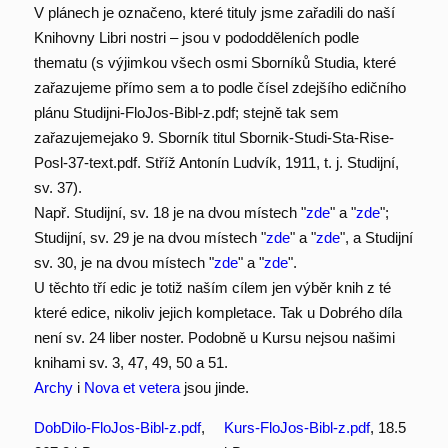
V plánech je označeno, které tituly jsme zařadili do naší
Knihovny Libri nostri – jsou v pododděleních podle
thematu (s výjimkou všech osmi Sborníků Studia, které
zařazujeme přímo sem a to podle čísel zdejšího edičního
plánu Studijni-FloJos-Bibl-z.pdf; stejně tak sem
zařazujemejako 9. Sborník titul Sbornik-Studi-Sta-Rise-
Posl-37-text.pdf. Stříž Antonín Ludvík, 1911, t. j. Studijní,
sv. 37).
Např. Studijní, sv. 18 je na dvou místech "
zde
" a "
zde
";
Studijní, sv. 29 je na dvou místech "
zde
" a "
zde
", a Studijní
sv. 30, je na dvou místech "
zde
" a "
zde
".
U těchto tří edic je totiž naším cílem jen výběr knih z té
které edice, nikoliv jejich kompletace. Tak u Dobrého díla
není sv. 24 liber noster. Podobně u Kursu nejsou našimi
knihami sv. 3, 47, 49, 50 a 51.
Archy
i
Nova et vetera
jsou jinde.
DobDilo-FloJos-Bibl-z.pdf
,
Kurs-FloJos-Bibl-z.pdf
, 18.5