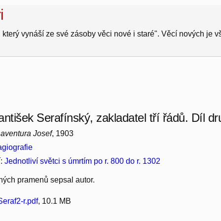
i
 který vynáší ze své zásoby věci nové i staré". Věcí nových je 
ntišek Serafínský, zakladatel tří řádů. Díl d
aventura Josef
, 1903
giografie
í:
Jednotliví světci s úmrtím po r. 800 do r. 1302
ných pramenů sepsal autor.
eraf2-r.pdf
, 10.1 MB