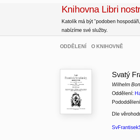
Knihovna Libri nostr
Katolík má být "podoben hospodáři,
nabízíme své služby.
ODDĚLENÍ
O KNIHOVNĚ
Svatý Fra
Wilhelm Bon
Oddělení:
Ha
Pododdělen
Dle věrohod
SvFrantisekS