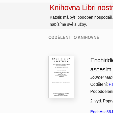
Knihovna Libri nostr
Katolík má být "podoben hospodáři,
nabízíme své služby.
ODDĚLENÍ
O KNIHOVNĚ
Enchirid
ascesim 
Journel Mari
Oddělení:
Pa
Pododdělen
2. vyd. Popr
EnchAsc36J