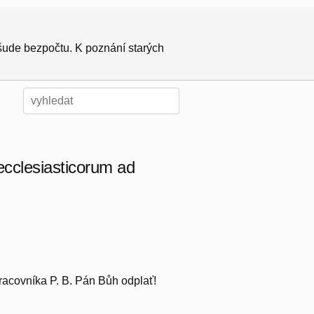
všude bezpočtu. K poznání starých
ecclesiasticorum ad
racovníka P. B. Pán Bůh odplať!