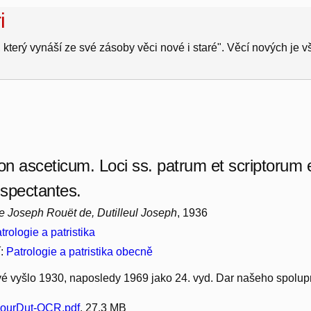
i
 který vynáší ze své zásoby věci nové i staré". Věcí nových je 
ion asceticum. Loci ss. patrum et scriptorum 
spectantes.
e Joseph Rouët de, Dutilleul Joseph
, 1936
trologie a patristika
í:
Patrologie a patristika obecně
vé vyšlo 1930, naposledy 1969 jako 24. vyd. Dar našeho spolup
ourDut-OCR.pdf
, 27.3 MB