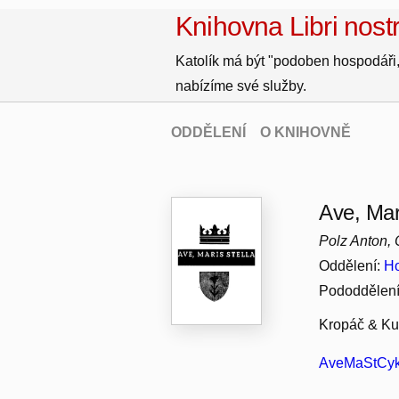
Knihovna Libri nostr
Katolík má být "podoben hospodáři,
nabízíme své služby.
ODDĚLENÍ
O KNIHOVNĚ
Ave, Mar
Polz Anton, 
Oddělení:
Ho
Pododdělen
Kropáč & Kuc
AveMaStCykP