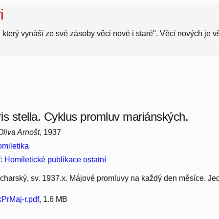
i
 který vynáší ze své zásoby věci nové i staré". Věcí nových je 
is stella. Cyklus promluv mariánských.
Oliva Arnošt
, 1937
miletika
í:
Homiletické publikace ostatní
harský, sv. 1937.x. Májové promluvy na každý den měsíce. Jed
rMaj-r.pdf
, 1.6 MB