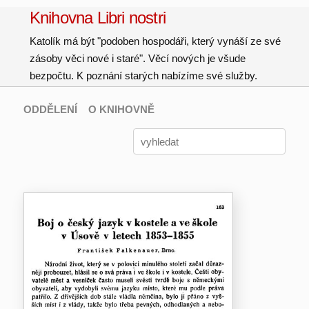
Knihovna Libri nostri
Katolík má být "podoben hospodáři, který vynáší ze své
zásoby věci nové i staré". Věcí nových je všude
bezpočtu. K poznání starých nabízíme své služby.
ODDĚLENÍ
O KNIHOVNĚ