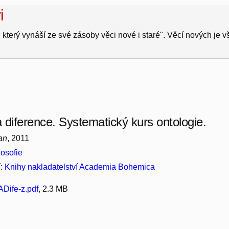
i
 který vynáší ze své zásoby věci nové i staré". Věcí nových je 
a diference. Systematický kurs ontologie.
an
, 2011
losofie
í:
Knihy nakladatelství Academia Bohemica
Dife-z.pdf
, 2.3 MB