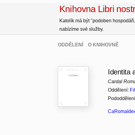
Knihovna Libri nostr
Katolík má být "podoben hospodáři,
nabízíme své služby.
ODDĚLENÍ
O KNIHOVNĚ
Identita 
Cardal Rom
Oddělení:
Fi
Pododdělen
CaRomaIdeA