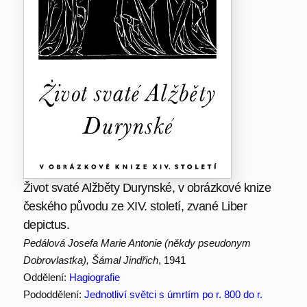
Život svaté Alžběty Durynské, v obrázkové knize
českého původu ze XIV. století, zvané Liber
depictus.
Pedálová Josefa Marie Antonie (někdy pseudonym
Dobrovlastka), Šámal Jindřich
, 1941
Oddělení:
Hagiografie
Pododdělení:
Jednotliví světci s úmrtím po r. 800 do r.