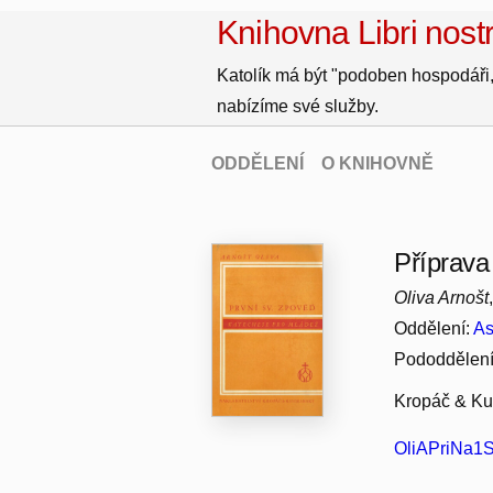
Knihovna Libri nostr
Katolík má být "podoben hospodáři,
nabízíme své služby.
ODDĚLENÍ
O KNIHOVNĚ
Příprava
Oliva Arnošt
Oddělení:
As
Pododdělen
Kropáč & Kuc
OliAPriNa1S