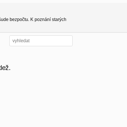
všude bezpočtu. K poznání starých
dež.