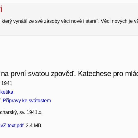
i
 který vynáší ze své zásoby věci nové i staré". Věcí nových je 
 na první svatou zpověď. Katechese pro mlá
, 1941
ketika
í:
Přípravy ke svátostem
harský, sv. 1941.x.
vZ-text.pdf
, 2.4 MB