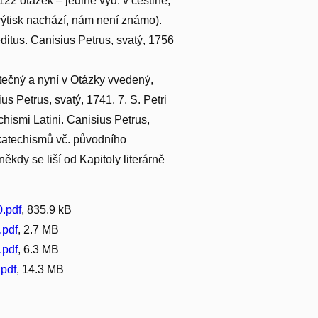
22 otázek – jediné vyd. v češtině,
výtisk nachází, nám není známo).
ditus. Canisius Petrus, svatý, 1756
tečný a nyní v Otázky vvedený,
 Petrus, svatý, 1741. 7. S. Petri
hismi Latini. Canisius Petrus,
h katechismů vč. původního
ěkdy se liší od Kapitoly literárně
.pdf
, 835.9 kB
.pdf
, 2.7 MB
.pdf
, 6.3 MB
pdf
, 14.3 MB