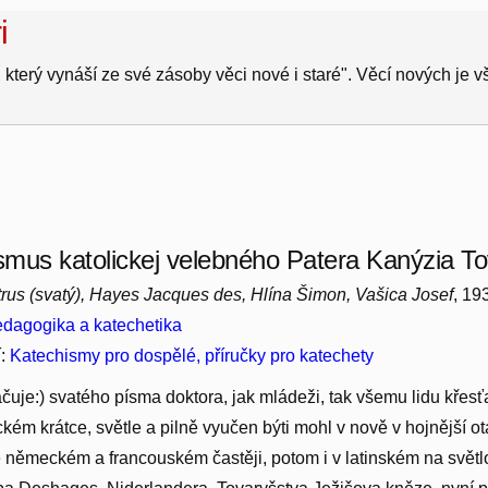
i
 který vynáší ze své zásoby věci nové i staré". Věcí nových je 
mus katolickej velebného Patera Kanýzia To
rus (svatý), Hayes Jacques des, Hlína Šimon, Vašica Josef
, 19
dagogika a katechetika
í:
Katechismy pro dospělé, příručky pro katechety
čuje:) svatého písma doktora, jak mládeži, tak všemu lidu kře
ckém krátce, světle a pilně vyučen býti mohl v nově v hojnější 
e německém a francouském častěji, potom i v latinském na světlo