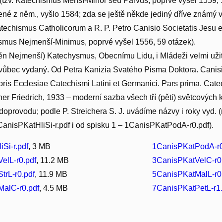
(tzv. Katechismus Menší-Minor seu Parvus, poprvé vyšel 1559, 1
ené z něm., vyšlo 1584; zda se ještě někde jediný dříve známý 
techismus Catholicorum a R. P. Petro Canisio Societatis Jesu e
ismus Nejmenší-Minimus, poprvé vyšel 1556, 59 otázek).
ěn Nejmenší) Katechysmus, Obecnímu Lidu, i Mládeži velmi uži
vůbec vydaný. Od Petra Kanizia Svatého Pisma Doktora. Canisius
oris Ecclesiae Catechismi Latini et Germanici. Pars prima. Catec
cher Friedrich, 1933 – moderní sazba všech tří (pěti) světcovýc
oprovodu; podle P. Streichera S. J. uvádíme názvy i roky vyd. (n
 CanisPKatHliSi-r.pdf i od spisku 1 – 1CanisPKatPodA-r0.pdf).
Si-r.pdf
, 3 MB
1CanisPKatPodA-r0
elL-r0.pdf
, 11.2 MB
3CanisPKatVelC-r0
trL-r0.pdf
, 11.9 MB
5CanisPKatMalL-r0
alC-r0.pdf
, 4.5 MB
7CanisPKatPetL-r1.