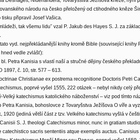
a Deshages, Niderlandera, Tovaryšstva Ježišova kněze, nyní pa
lovanského národu na česko přeložený od ctihodného kněze Ši
tisku připravil Josef Vašica.
mládeži, tak všemu lidu" vzal P. Jakub des Hayes S. J. za zákl
.
tato vyd. nejpřekládanější knihy kromě Bible (související knihy
hned vedle zvlášť):
y bl. Petra Kanisia s vlastí naší a stručné dějiny českého překl
 1897, č. 10, str. 577 – 613.
trinae Christianae ex postrema recognitione Doctoris Petri Can
atechismus, poprvé vyšel 1555, 222 otázek – nebyl nikdy celý př
-Velký katechismus katolického náboženství – viz pod tímto n
 Petra Kanisia, bohoslovce z Tovaryšstva Ježíšova O víře a vyzn
, 1920 (jediná větší část z tzv. Velkého katechismu vyšlá v češti
i Canisii S. J. theologi Catechismus minor, nunc in gratiam studi
 catechistico sacris sententiis atque exemplis auctus. Canisius