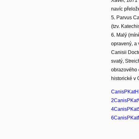
Xaver, 1871 
navíc přelož
5. Parvus Ca
(tzv. Katech
6. Malý (mín
opravený, a 
Canisii Doct
svatý, Strei
obrazového d
historické v
CanisPKatHli
2CanisPKatV
4CanisPKatS
6CanisPKatM