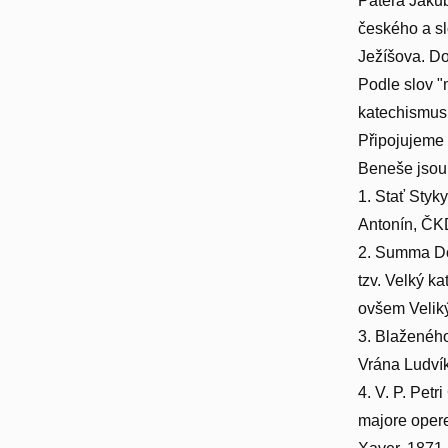
Pátera Jakub
českého a s
Ježíšova. Do 
Podle slov "
katechismus
Připojujeme 
Beneše jsou 
1. Stať Styk
Antonín, ČKD
2. Summa Doc
tzv. Velký k
ovšem Veliký
3. Blaženého
Vrána Ludvík
4. V. P. Petr
majore opere