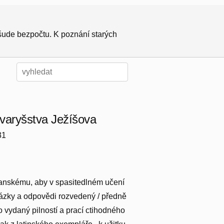
všude bezpočtu. K poznání starých
varyšstva Ježíšova
31
sťanskému, aby v spasitedlném učení
otázky a odpovědi rozvedený / předně
 vydaný pilností a prací ctihodného