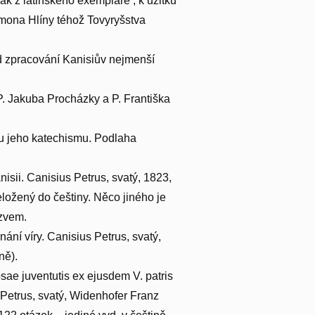
k z latinského exempláře , k užitku
mona Hlíny téhož Tovyryšstva
ad zpracování Kanisiův nejmenší
 P. Jakuba Procházky a P. Františka
adu jeho katechismu. Podlaha
isii. Canisius Petrus, svatý, 1823,
eložený do češtiny. Něco jiného je
ázvem.
ání víry. Canisius Petrus, svatý,
ně).
osae juventutis ex ejusdem V. patris
 Petrus, svatý, Widenhofer Franz