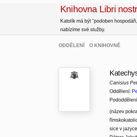
Knihovna Libri nostr
Katolík má být "podoben hospodáři,
nabízíme své služby.
ODDĚLENÍ
O KNIHOVNĚ
Katechys
Canisius Pet
Oddělení:
Pe
Pododdělen
(název pokra
římskokatoli
sice v jazyc