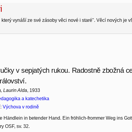
i
 který vynáší ze své zásoby věci nové i staré". Věcí nových je 
ručky v sepjatých rukou. Radostně zbožná ce
rálovství.
, Laurin Alda
, 1933
dagogika a katechetika
í:
Výchova v rodině
e Händlein in betender Hand. Ein fröhlich-frommer Weg ins Gott
ry OSF, sv. 32.