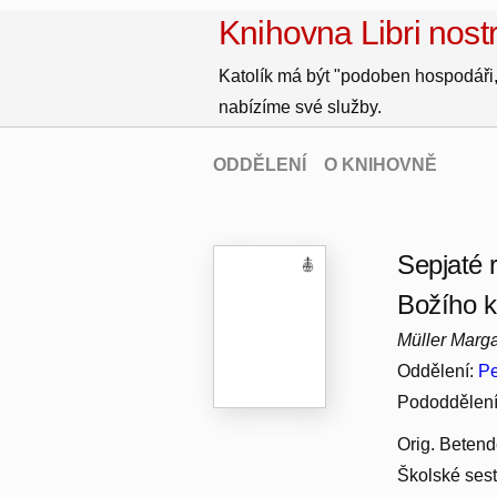
Knihovna Libri nostr
Katolík má být "podoben hospodáři,
nabízíme své služby.
ODDĚLENÍ
O KNIHOVNĚ
Sepjaté 
Božího k
Müller Marga
Oddělení:
Pe
Pododdělen
Orig. Betend
Školské sest