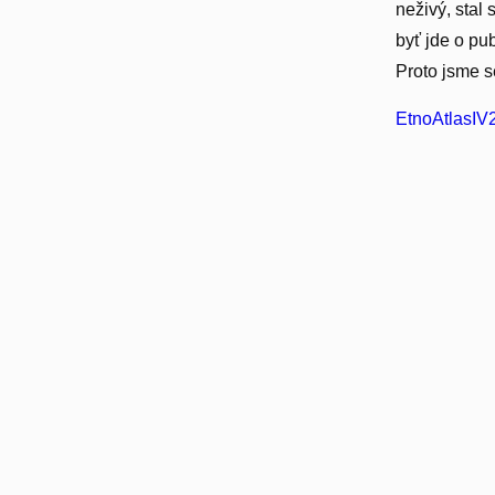
neživý, stal
byť jde o pu
Proto jsme s
EtnoAtlasIV2