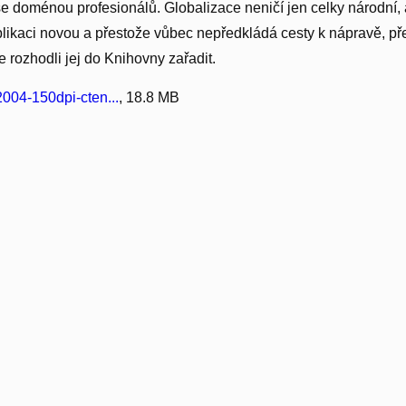
 se doménou profesionálů. Globalizace neničí jen celky národní, a
blikaci novou a přestože vůbec nepředkládá cesty k nápravě, pře
e rozhodli jej do Knihovny zařadit.
004-150dpi-cten...
, 18.8 MB