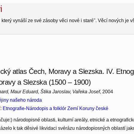
i
 který vynáší ze své zásoby věci nové i staré". Věcí nových je 
ický atlas Čech, Moravy a Slezska. IV. Etnog
ravy a Slezska (1500 – 1900)
ard, Maur Eduard, Štika Jaroslav, Vařeka Josef
, 2004
jiny našeho národa
í:
Etnografie-Národopis a folklór Zemí Koruny české
čuje:) národopisné oblasti, kulturní areály, etnické a etnografi
zelo k tak děsivé likvidaci svérázu národopiosných oblastí jako