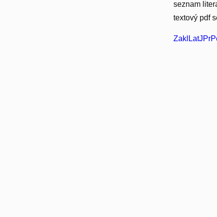
seznam liter
textový pdf 
ZaklLatJPr