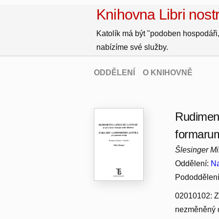
Knihovna Libri nostr
Katolík má být "podoben hospodáři,
nabízíme své služby.
ODDĚLENÍ
O KNIHOVNĚ
Rudiment
formarum
Šlesinger Mi
Oddělení:
Na
Pododdělen
02010102: Zá
nezměněný do