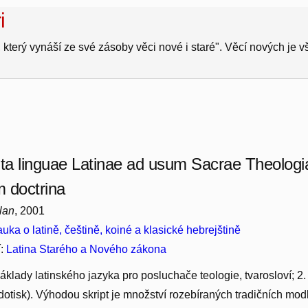
i
 který vynáší ze své zásoby věci nové i staré". Věcí nových je 
a linguae Latinae ad usum Sacrae Theologia
 doctrina
lan
, 2001
uka o latině, češtině, koiné a klasické hebrejštině
í:
Latina Starého a Nového zákona
klady latinského jazyka pro posluchače teologie, tvarosloví; 2.
tisk). Výhodou skript je množství rozebíraných tradičních modl