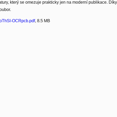
atury, který se omezuje prakticky jen na moderní publikace. Dík
soubor.
PoThSl-OCRpcb.pdf
, 8.5 MB