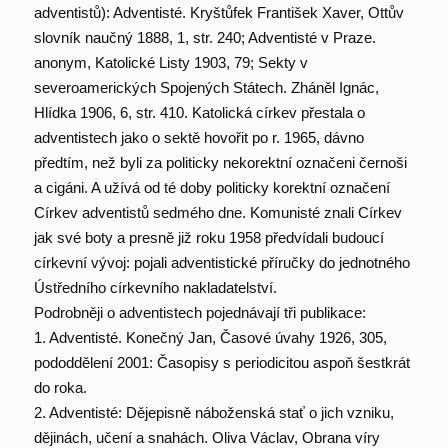
adventistů): Adventisté. Kryštůfek František Xaver, Ottův
slovník naučný 1888, 1, str. 240; Adventisté v Praze.
anonym, Katolické Listy 1903, 79; Sekty v
severoamerických Spojených Státech. Zháněl Ignác,
Hlídka 1906, 6, str. 410. Katolická církev přestala o
adventistech jako o sektě hovořit po r. 1965, dávno
předtím, než byli za politicky nekorektní označeni černoši
a cigáni. A užívá od té doby politicky korektní označení
Církev adventistů sedmého dne. Komunisté znali Církev
jak své boty a presně již roku 1958 předvídali budoucí
církevní vývoj: pojali adventistické příručky do jednotného
Ústředního církevního nakladatelství.
Podrobněji o adventistech pojednávají tři publikace:
1. Adventisté. Konečný Jan, Časové úvahy 1926, 305,
pododdělení 2001: Časopisy s periodicitou aspoň šestkrát
do roka.
2. Adventisté: Dějepisně náboženská stať o jich vzniku,
dějinách, učení a snahách. Oliva Václav, Obrana víry