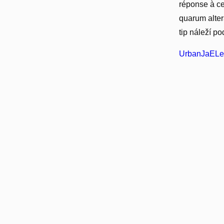
réponse à 
quarum alter
tip náleží p
UrbanJaELe