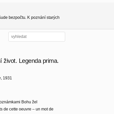
všude bezpočtu. K poznání starých
í život. Legenda prima.
e
, 1931
s poznámkami Bohu žel
ts de cette oeuvre – un mot de