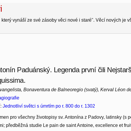
i
 který vynáší ze své zásoby věci nové i staré". Věcí nových je 
tonín Paduánský. Legenda první čili Nejstarš
quissima.
angelista, Bonaventura de Balneoregio (svatý), Kerval Léon d
giografie
í:
Jednotliví světci s úmrtím po r. 800 do r. 1302
men pro všechny životopisy sv. Antonína z Padovy, latinsky (
i; předběžná studie Le pain de saint Antoine, excellence et frui