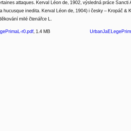
certaines attaques. Kerval Léon de, 1902, výsledná práce Sancti
a hucusque inedita. Kerval Léon de, 1904) i česky – Kropáč & K
oděkování milé čtenářce L.
gePrimaL-r0.pdf
, 1.4 MB
UrbanJaELegePrima