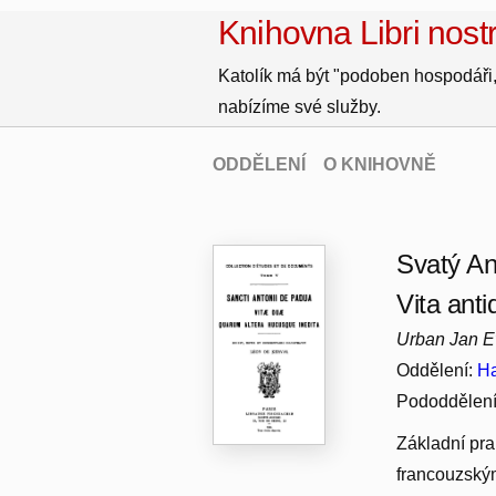
Knihovna Libri nostr
Katolík má být "podoben hospodáři,
nabízíme své služby.
ODDĚLENÍ
O KNIHOVNĚ
Svatý An
Vita anti
Urban Jan Ev
Oddělení:
Ha
Pododdělen
Základní pra
francouzským