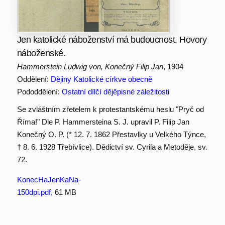
Jen katolické náboženství má budoucnost. Hovory
náboženské.
Hammerstein Ludwig von, Konečný Filip Jan
, 1904
Oddělení:
Dějiny Katolické církve obecně
Pododdělení:
Ostatní dílčí dějěpisné záležitosti
Se zvláštním zřetelem k protestantskému heslu "Pryč od
Říma!" Dle P. Hammersteina S. J. upravil P. Filip Jan
Konečný O. P. (* 12. 7. 1862 Přestavlky u Velkého Týnce,
† 8. 6. 1928 Třebívlice). Dědictví sv. Cyrila a Metoděje, sv.
72.
KonecHaJenKaNa-
150dpi.pdf
, 61 MB