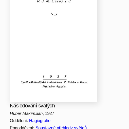
Následování svatých
Huber Maximilian
, 1927
Oddělení:
Hagiografie
Pododdělení:
Soustavné přehledy světců