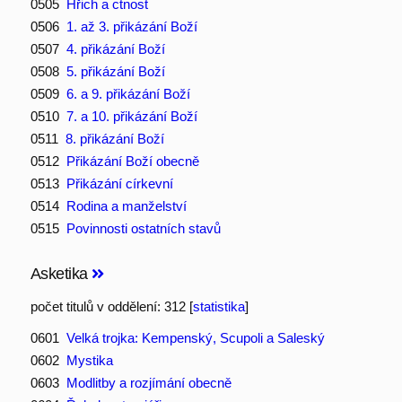
0505
Hřich a ctnost
0506
1. až 3. přikázání Boží
0507
4. přikázání Boží
0508
5. přikázání Boží
0509
6. a 9. přikázání Boží
0510
7. a 10. přikázání Boží
0511
8. přikázání Boží
0512
Přikázání Boží obecně
0513
Přikázání církevní
0514
Rodina a manželství
0515
Povinnosti ostatních stavů
Asketika
počet titulů v oddělení: 312 [
statistika
]
0601
Velká trojka: Kempenský, Scupoli a Saleský
0602
Mystika
0603
Modlitby a rozjímání obecně