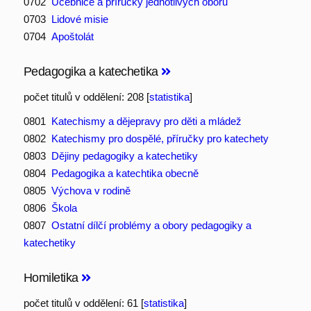
0702
Učebnice a příručky jednotlivých oborů
0703
Lidové misie
0704
Apoštolát
Pedagogika a katechetika
počet titulů v oddělení: 208 [
statistika
]
0801
Katechismy a dějepravy pro děti a mládež
0802
Katechismy pro dospělé, příručky pro katechety
0803
Dějiny pedagogiky a katechetiky
0804
Pedagogika a katechtika obecně
0805
Výchova v rodině
0806
Škola
0807
Ostatní dílčí problémy a obory pedagogiky a
katechetiky
Homiletika
počet titulů v oddělení: 61 [
statistika
]