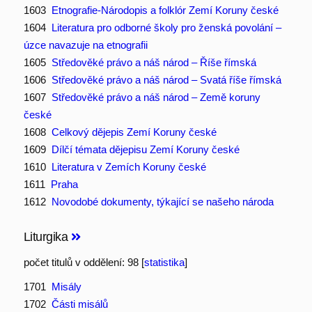
1603
Etnografie-Národopis a folklór Zemí Koruny české
1604
Literatura pro odborné školy pro ženská povolání –
úzce navazuje na etnografii
1605
Středověké právo a náš národ – Říše římská
1606
Středověké právo a náš národ – Svatá říše římská
1607
Středověké právo a náš národ – Země koruny
české
1608
Celkový dějepis Zemí Koruny české
1609
Dílčí témata dějepisu Zemí Koruny české
1610
Literatura v Zemích Koruny české
1611
Praha
1612
Novodobé dokumenty, týkající se našeho národa
Liturgika
počet titulů v oddělení: 98 [
statistika
]
1701
Misály
1702
Části misálů