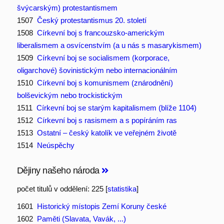
švýcarským) protestantismem
1507
Český protestantismus 20. století
1508
Církevní boj s francouzsko-americkým
liberalismem a osvícenstvím (a u nás s masarykismem)
1509
Církevní boj se socialismem (korporace,
oligarchové) šovinistickým nebo internacionálním
1510
Církevní boj s komunismem (znárodnění)
bolševickým nebo trockistickým
1511
Církevní boj se starým kapitalismem (blíže 1104)
1512
Církevní boj s rasismem a s popíráním ras
1513
Ostatní – český katolík ve veřejném životě
1514
Neúspěchy
Dějiny našeho národa
počet titulů v oddělení: 225 [
statistika
]
1601
Historický místopis Zemí Koruny české
1602
Paměti (Slavata, Vavák, ...)