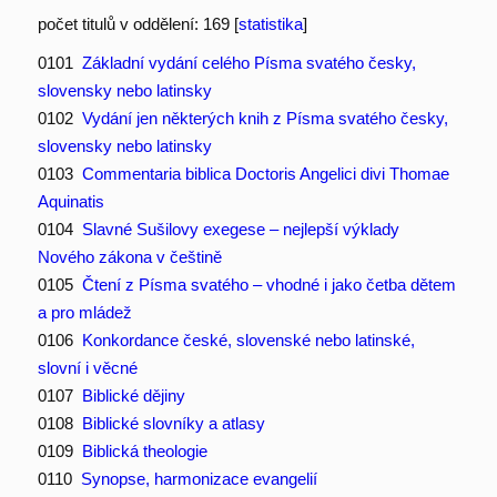
počet titulů v oddělení: 169 [
statistika
]
0101
Základní vydání celého Písma svatého česky,
slovensky nebo latinsky
0102
Vydání jen některých knih z Písma svatého česky,
slovensky nebo latinsky
0103
Commentaria biblica Doctoris Angelici divi Thomae
Aquinatis
0104
Slavné Sušilovy exegese – nejlepší výklady
Nového zákona v češtině
0105
Čtení z Písma svatého – vhodné i jako četba dětem
a pro mládež
0106
Konkordance české, slovenské nebo latinské,
slovní i věcné
0107
Biblické dějiny
0108
Biblické slovníky a atlasy
0109
Biblická theologie
0110
Synopse, harmonizace evangelií