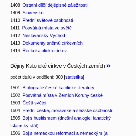
1408
Ostatní dílčí dějěpisné záležitosti
1409
Slovensko
1410
Přední světové osobnosti
1411
Posvátná místa ve světě
1412
Neslovanský Východ
1413
Dokumenty sněmů církevních
1414
Řeckokatolická církev
Dějiny Katolické církve v Českých zemích
počet titulů v oddělení: 300 [
statistika
]
1501
Bibliografie české katolické literatury
1502
Posvátná místa v Zemích Koruny české
1503
Čeští světci
1504
Přední české, moravské a slezské osobnosti
1505
Boj s husitismem (dnešní analogie: fanatický
Islámský stát)
1506
Boj s německou reformací a německým (a