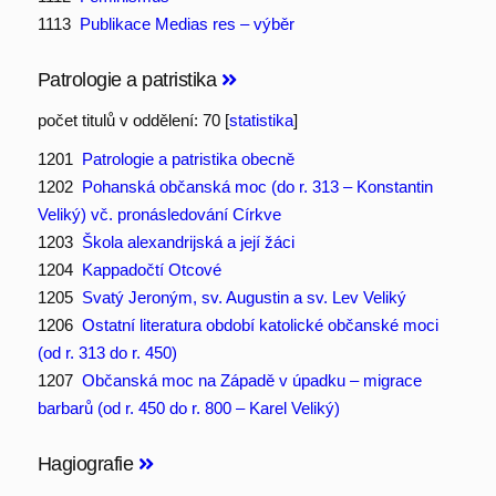
1113
Publikace Medias res – výběr
Patrologie a patristika
počet titulů v oddělení: 70 [
statistika
]
1201
Patrologie a patristika obecně
1202
Pohanská občanská moc (do r. 313 – Konstantin
Veliký) vč. pronásledování Církve
1203
Škola alexandrijská a její žáci
1204
Kappadočtí Otcové
1205
Svatý Jeroným, sv. Augustin a sv. Lev Veliký
1206
Ostatní literatura období katolické občanské moci
(od r. 313 do r. 450)
1207
Občanská moc na Západě v úpadku – migrace
barbarů (od r. 450 do r. 800 – Karel Veliký)
Hagiografie