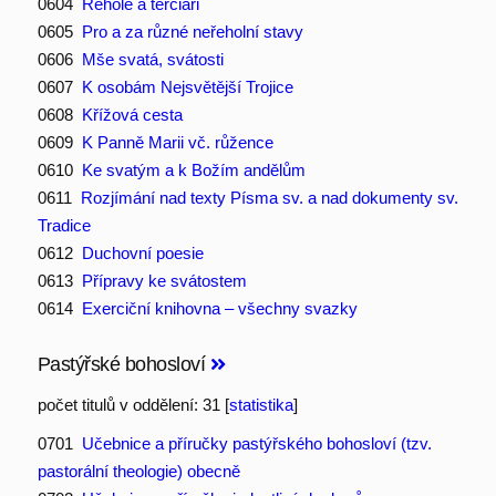
0604
Řehole a terciáři
0605
Pro a za různé neřeholní stavy
0606
Mše svatá, svátosti
0607
K osobám Nejsvětější Trojice
0608
Křížová cesta
0609
K Panně Marii vč. růžence
0610
Ke svatým a k Božím andělům
0611
Rozjímání nad texty Písma sv. a nad dokumenty sv.
Tradice
0612
Duchovní poesie
0613
Přípravy ke svátostem
0614
Exerciční knihovna – všechny svazky
Pastýřské bohosloví
počet titulů v oddělení: 31 [
statistika
]
0701
Učebnice a příručky pastýřského bohosloví (tzv.
pastorální theologie) obecně