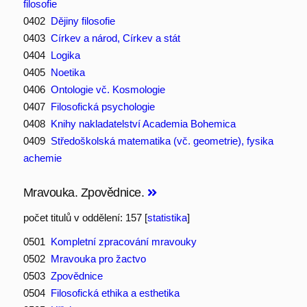
filosofie
0402
Dějiny filosofie
0403
Církev a národ, Církev a stát
0404
Logika
0405
Noetika
0406
Ontologie vč. Kosmologie
0407
Filosofická psychologie
0408
Knihy nakladatelství Academia Bohemica
0409
Středoškolská matematika (vč. geometrie), fysika
achemie
Mravouka. Zpovědnice.
počet titulů v oddělení: 157 [
statistika
]
0501
Kompletní zpracování mravouky
0502
Mravouka pro žactvo
0503
Zpovědnice
0504
Filosofická ethika a esthetika