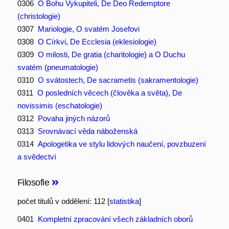
0306
O Bohu Vykupiteli, De Deo Redemptore
(christologie)
0307
Mariologie, O svatém Josefovi
0308
O Církvi, De Ecclesia (eklesiologie)
0309
O milosti, De gratia (charitologie) a O Duchu
svatém (pneumatologie)
0310
O svátostech, De sacrametis (sakramentologie)
0311
O posledních věcech (člověka a světa), De
novissimis (eschatologie)
0312
Povaha jiných názorů
0313
Srovnávací věda náboženská
0314
Apologetika ve stylu lidových naučení, povzbuzení
a svědectví
Filosofie
počet titulů v oddělení: 112 [
statistika
]
0401
Kompletní zpracování všech základních oborů