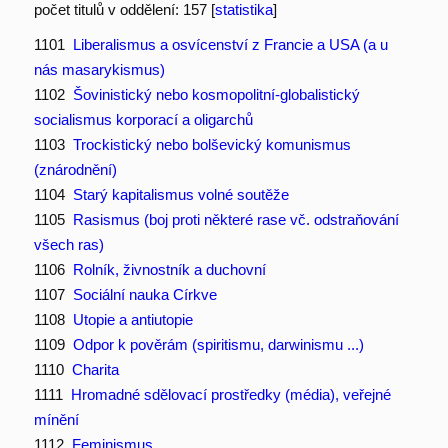
počet titulů v oddělení: 157 [
statistika
]
1101
Liberalismus a osvícenství z Francie a USA (a u
nás masarykismus)
1102
Šovinistický nebo kosmopolitní-globalistický
socialismus korporací a oligarchů
1103
Trockistický nebo bolševický komunismus
(znárodnění)
1104
Starý kapitalismus volné soutěže
1105
Rasismus (boj proti některé rase vč. odstraňování
všech ras)
1106
Rolník, živnostník a duchovní
1107
Sociální nauka Církve
1108
Utopie a antiutopie
1109
Odpor k pověrám (spiritismu, darwinismu ...)
1110
Charita
1111
Hromadné sdělovací prostředky (média), veřejné
mínění
1112
Feminismus