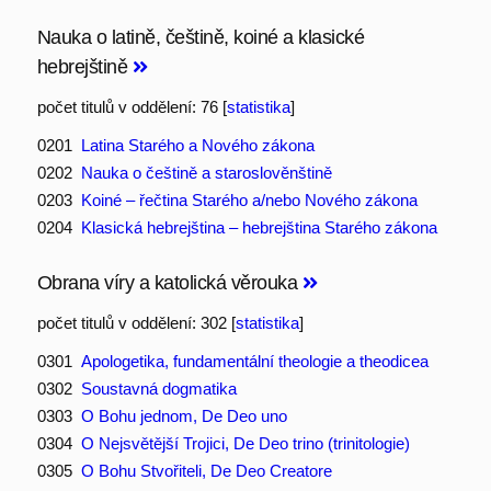
Nauka o latině, češtině, koiné a klasické
hebrejštině
počet titulů v oddělení: 76 [
statistika
]
0201
Latina Starého a Nového zákona
0202
Nauka o češtině a staroslověnštině
0203
Koiné – řečtina Starého a/nebo Nového zákona
0204
Klasická hebrejština – hebrejština Starého zákona
Obrana víry a katolická věrouka
počet titulů v oddělení: 302 [
statistika
]
0301
Apologetika, fundamentální theologie a theodicea
0302
Soustavná dogmatika
0303
O Bohu jednom, De Deo uno
0304
O Nejsvětější Trojici, De Deo trino (trinitologie)
0305
O Bohu Stvořiteli, De Deo Creatore